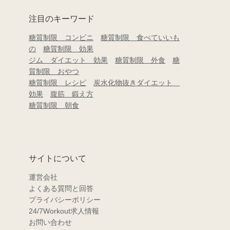
注目のキーワード
糖質制限 コンビニ
糖質制限 食べていいも
の
糖質制限 効果
ジム ダイエット 効果
糖質制限 外食
糖
質制限 おやつ
糖質制限 レシピ
炭水化物抜きダイエット
効果
腹筋 鍛え方
糖質制限 朝食
サイトについて
運営会社
よくある質問と回答
プライバシーポリシー
24/7Workout求人情報
お問い合わせ