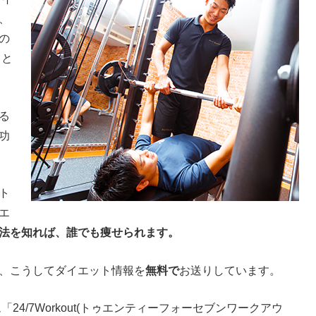
、
の
こと
る
功
ト
エ
法を知れば、誰でも痩せられます。
、こうしてダイエット情報を
無料で
お送りしています。
4/7Workout(トゥエンティーフォーセブンワークアウ