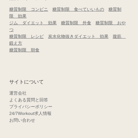
糖質制限 コンビニ
糖質制限 食べていいもの
糖質制
限 効果
ジム ダイエット 効果
糖質制限 外食
糖質制限 おや
つ
糖質制限 レシピ
炭水化物抜きダイエット 効果
腹筋
鍛え方
糖質制限 朝食
サイトについて
運営会社
よくある質問と回答
プライバシーポリシー
24/7Workout求人情報
お問い合わせ