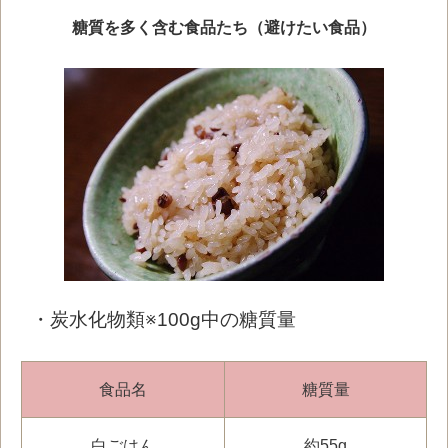
糖質を多く含む食品たち（避けたい食品）
・炭水化物類※100g中の糖質量
食品名
糖質量
白ごはん
約55g