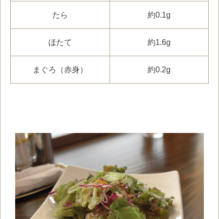
たら
約0.1g
ほたて
約1.6g
まぐろ（赤身）
約0.2g