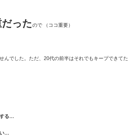
重だった
ので （ココ重要）
せんでした。
ただ、20代の前半はそれでもキープできてた
する…
い…