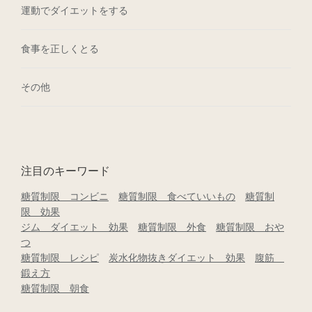
運動でダイエットをする
食事を正しくとる
その他
注目のキーワード
糖質制限 コンビニ
糖質制限 食べていいもの
糖質制
限 効果
ジム ダイエット 効果
糖質制限 外食
糖質制限 おや
つ
糖質制限 レシピ
炭水化物抜きダイエット 効果
腹筋
鍛え方
糖質制限 朝食