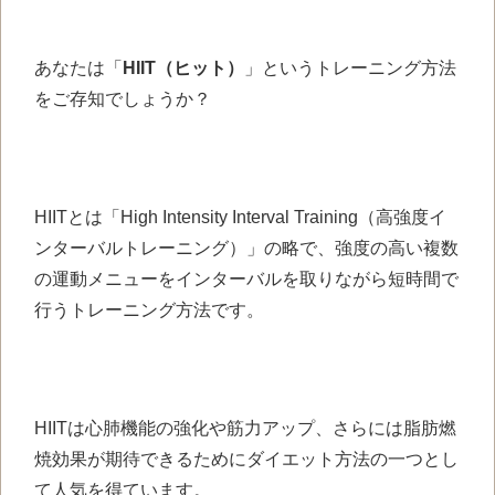
あなたは「
HIIT（ヒット）
」という
トレーニング方法
を
ご存知でしょうか？
HIITとは
「High Intensity Interval Training
（高強度イ
ンターバルトレーニング）」
の略で、
強度の高い複数
の運動メニューを
インターバルを取りながら
短時間で
行うトレーニング方法です。
HIITは心肺機能の強化や
筋力アップ、さらには
脂肪燃
焼効果が期待できるために
ダイエット方法の一つとし
て
人気を得ています。