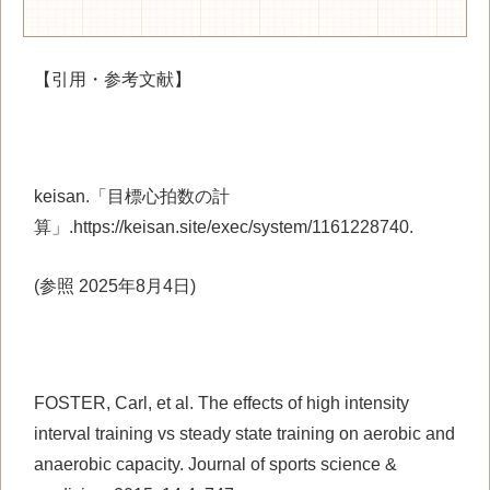
【引用・参考文献】
keisan.「目標心拍数の計
算」.https://keisan.site/exec/system/1161228740.
(参照 2025年8月4日)
FOSTER, Carl, et al. The effects of high intensity
interval training vs steady state training on aerobic and
anaerobic capacity. Journal of sports science &