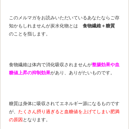
このメルマガを
お読みいただいている
あなたならご存
知かもしれませんが
炭水化物とは
食物繊維＋糖質
のことを指します。
食物繊維は
体内で消化吸収されませんが
整腸効果や血
糖値上昇の
抑制効果
があり、
ありがたいものです。
糖質は身体に吸収されて
エネルギー源になるものです
が、
たくさん摂り過ぎると
血糖値を上げてしまい
肥満
の原因
となります。