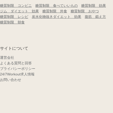
糖質制限 コンビニ
糖質制限 食べていいもの
糖質制限 効果
ジム ダイエット 効果
糖質制限 外食
糖質制限 おやつ
糖質制限 レシピ
炭水化物抜きダイエット 効果
腹筋 鍛え方
糖質制限 朝食
サイトについて
運営会社
よくある質問と回答
プライバシーポリシー
24/7Workout求人情報
お問い合わせ