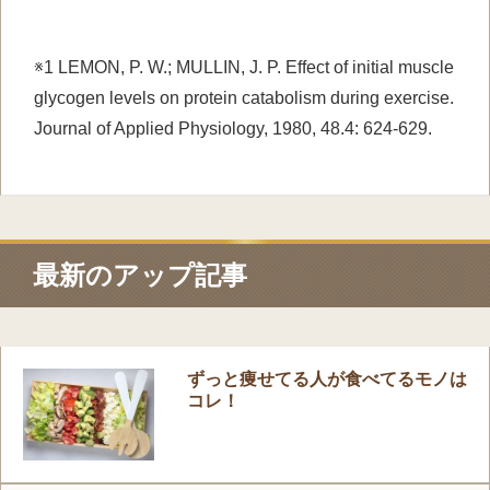
※1 LEMON, P. W.; MULLIN, J. P. Effect of initial muscle
glycogen levels on protein catabolism during exercise.
Journal of Applied Physiology, 1980, 48.4: 624-629.
最新のアップ記事
ずっと痩せてる人が食べてるモノは
コレ！