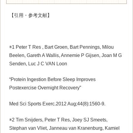
【引用・参考文献】
※1 Peter T Res , Bart Groen, Bart Pennings, Milou
Beelen, Gareth A Wallis, Annemie P Gijsen, Joan M G
Senden, Luc J C VAN Loon
“Protein Ingestion Before Sleep Improves
Postexercise Overnight Recovery”
Med Sci Sports Exerc.2012 Aug;44(8):1560-9.
※2 Tim Snijders, Peter T Res, Joey SJ Smeets,
Stephan van Vliet, Janneau van Kranenburg, Kamiel