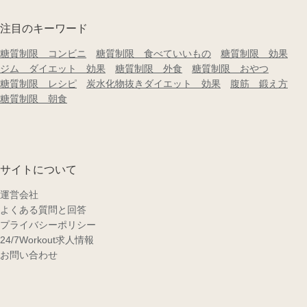
注目のキーワード
糖質制限 コンビニ
糖質制限 食べていいもの
糖質制限 効果
ジム ダイエット 効果
糖質制限 外食
糖質制限 おやつ
糖質制限 レシピ
炭水化物抜きダイエット 効果
腹筋 鍛え方
糖質制限 朝食
サイトについて
運営会社
よくある質問と回答
プライバシーポリシー
24/7Workout求人情報
お問い合わせ