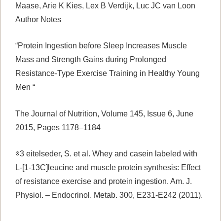
Maase, Arie K Kies, Lex B Verdijk, Luc JC van Loon
Author Notes
“Protein Ingestion before Sleep Increases Muscle
Mass and Strength Gains during Prolonged
Resistance-Type Exercise Training in Healthy Young
Men “
The Journal of Nutrition
, Volume 145, Issue 6, June
2015, Pages 1178–1184
※3
eitelseder, S. et al. Whey and casein labeled with
L-[1-13C]leucine and muscle protein synthesis: Effect
of resistance exercise and protein ingestion. Am. J.
Physiol. – Endocrinol. Metab. 300, E231-E242 (2011).