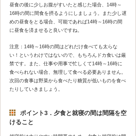
昼食の後に少しお腹がすいたと感じた場合、
14
時～
16
時の間に間食を摂るようにしましょう。また少し遅
めの昼食をとる場合、可能であれば
14
時～
16
時の間
に昼食を済ませると良いですね。
注意：
14
時～
16
時の間はどれだけ食べても太らな
い！というわけではないので、もちろんドカ食いは厳
禁です。また、仕事や用事で忙しくて
14
時～
16
時に
食べられない場合、無理して食べる必要ありません。
次回の食事は野菜から食べたり糖質が低いものを食べ
たりしていきましょう。
ポイント
3．
夕食と就寝の間は間隔を空
けること