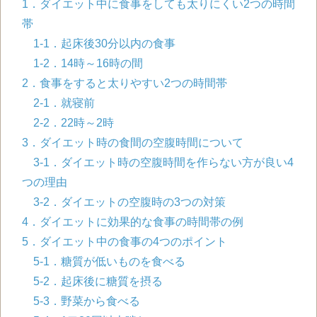
1．ダイエット中に食事をしても太りにくい
2
つの時間
帯
1-1．起床後
30
分以内の食事
1-2．
14
時～
16
時の間
2．食事をすると太りやすい
2
つの時間帯
2-1．就寝前
2-2．
22
時～
2
時
3．ダイエット時の食間の空腹時間について
3-1．ダイエット時の空腹時間を作らない方が良い
4
つの理由
3-2．ダイエットの空腹時の3つの対策
4．ダイエットに効果的な食事の時間帯の例
5．ダイエット中の食事の
4
つのポイント
5-1．糖質が低いものを食べる
5-2．起床後に糖質を摂る
5-3．野菜から食べる